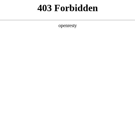
店查询
关于z6com·尊龙
长城猛龙PLUS售价揭晓